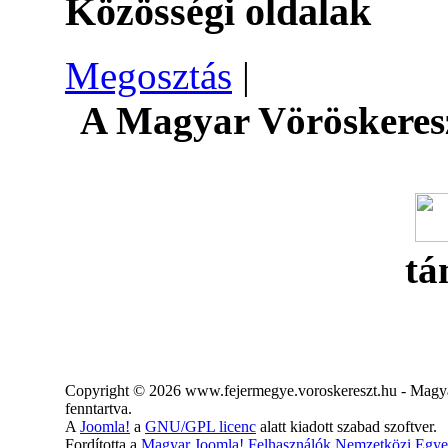
Közösségi oldalak
Megosztás
|
A Magyar Vöröskeresz
tá
Copyright © 2026 www.fejermegye.voroskereszt.hu - Magya
fenntartva.
A
Joomla!
a
GNU/GPL licenc
alatt kiadott szabad szoftver.
Fordította a
Magyar Joomla! Felhasználók Nemzetközi Egye