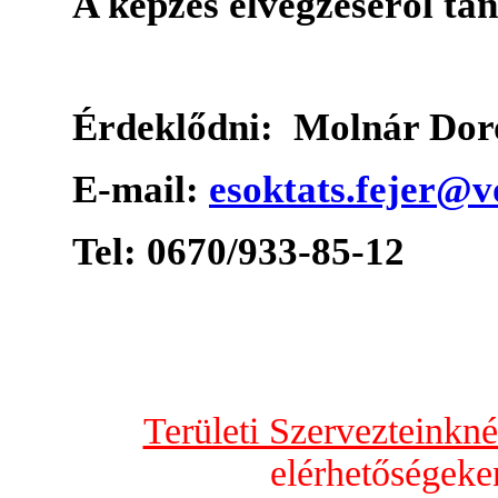
A képzés elvégzéséről tan
Érdeklődni: Molnár Dor
E-mail:
esoktats.fejer@v
Tel: 0670/933-85-12
Területi Szervezteinkn
elérhetőségeken