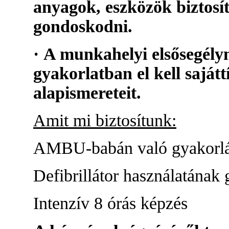
anyagok, eszközök biztosí
gondoskodni.
· A munkahelyi elsősegély
gyakorlatban el kell sajátt
alapismereteit.
Amit mi biztosítunk:
AMBU-babán való gyakorlás
Defibrillátor használatának 
Intenzív 8 órás képzés