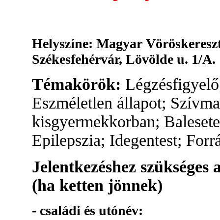
Helyszíne: Magyar Vöröskereszt
Székesfehérvár, Lövölde u. 1/A.
Témakörök:
Légzésfigyelő;
Eszméletlen állapot; Szívm
kisgyermekkorban; Balesete
Epilepszia; Idegentest; Forr
Jelentkezéshez szükséges 
(ha ketten jönnek)
- családi és utónév: