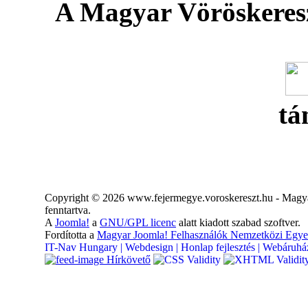
A Magyar Vöröskeresz
tá
Copyright © 2026 www.fejermegye.voroskereszt.hu - Magya
fenntartva.
A
Joomla!
a
GNU/GPL licenc
alatt kiadott szabad szoftver.
Fordította a
Magyar Joomla! Felhasználók Nemzetközi Egye
IT-Nav Hungary | Webdesign | Honlap fejlesztés | Webáruház
Hírkövető