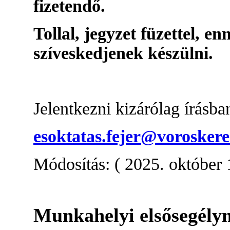
fizetendő.
Tollal, jegyzet füzettel, e
szíveskedjenek készülni.
Jelentkezni kizárólag írásba
esoktatas.fejer@voroskere
Módosítás: ( 2025. október 1
Munkahelyi elsősegély