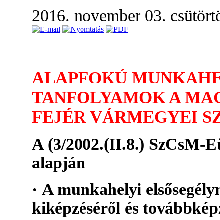
2016. november 03. csütört
ALAPFOKÚ MUNKAHE
TANFOLYAMOK A MA
FEJÉR VÁRMEGYEI S
A (3/2002.(II.8.) SzCsM-E
alapján
· A munkahelyi elsősegélyn
kiképzéséről és továbbkép